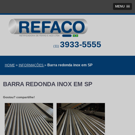
MENU
3933-5555
(11)
»
»
Barra redonda inox em SP
HOME
INFORMAÇÕES
BARRA REDONDA INOX EM SP
Gostou? compartilhe!