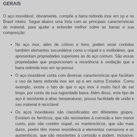
GERAIS
O aço inoxidável, obviamente, compõe a
barra redonda inox em sp
e no
Brasil inteiro. Segue abaixo uma lista com as principais características
do material, para ajudar a entender melhor sobre as barras e sua
composição:
No aço inox, além de crômio e ferro, podem estar contidos
também elementos secundários como o níquel e o molibdénio, que
apresentam propriedades superiores às do aço comum. São essas
propriedades que proporcionam a resistência à oxidação que a
barra redonda inox em sp
possui.
O aço inoxidável conta com diversas características que facilitam
o uso da
barra redonda inox em sp
e em outros Estados. Como
exemplo, existe o fato de que o aço inox é muito fácil de ser
limpo, por conta da sua rugosidade baixa. Além disso, este tipo de
aço é resistente a altas temperaturas, possui facilidade de união e
seu material é reciclável.
Os aços inoxidáveis são classificados em diferentes grupos.
Existem os ferríticos, que são resistentes à corrosão e tem menor
custo, pois não contém níquel, os martensíticos, que são mais
duros, porém têm menor resistência a elementos corrosivos e os
austeníticos, que são resistentes à corrosão e podem, inclusive,