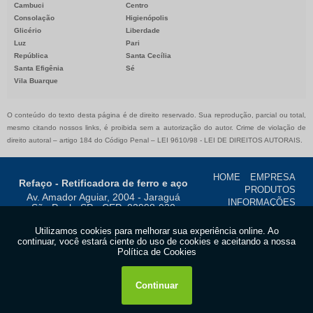
Cambuci
Centro
Consolação
Higienópolis
Glicério
Liberdade
Luz
Pari
República
Santa Cecília
Santa Efigênia
Sé
Vila Buarque
O conteúdo do texto desta página é de direito reservado. Sua reprodução, parcial ou total,
mesmo citando nossos links, é proibida sem a autorização do autor. Crime de violação de
direito autoral – artigo 184 do Código Penal –
LEI 9610/98 - LEI DE DIREITOS AUTORAIS
.
HOME
EMPRESA
Refaço - Retificadora de ferro e aço
PRODUTOS
Av. Amador Aguiar, 2004 - Jaraguá
INFORMAÇÕES
São Paulo-SP - CEP: 02998-020
CONTATO
MAPA DO
CNPJ: 47.384.284/0001-20
SITE
(11)
3933-5555
Copyright © Refaço. (Lei 9610 de 19/02/1998)