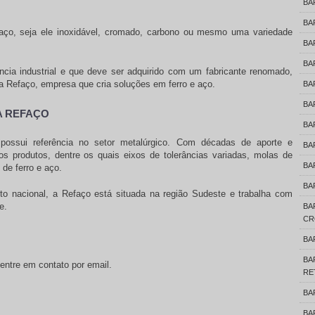
BA
BA
aço, seja ele inoxidável, cromado, carbono ou mesmo uma variedade
BA
BA
cia industrial e que deve ser adquirido com um fabricante renomado,
a Refaço, empresa que cria soluções em ferro e aço.
BA
BA
A REFAÇO
BA
ossui referência no setor metalúrgico. Com décadas de aporte e
BA
os produtos, dentre os quais eixos de tolerâncias variadas, molas de
BA
 de ferro e aço.
BA
 nacional, a Refaço está situada na região Sudeste e trabalha com
e.
B
CR
BA
B
entre em contato por email.
RE
BA
BA