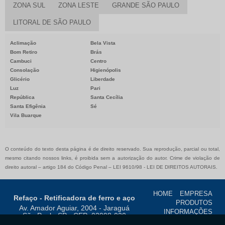
ZONA SUL
ZONA LESTE
GRANDE SÃO PAULO
LITORAL DE SÃO PAULO
Aclimação
Bela Vista
Bom Retiro
Brás
Cambuci
Centro
Consolação
Higienópolis
Glicério
Liberdade
Luz
Pari
República
Santa Cecília
Santa Efigênia
Sé
Vila Buarque
O conteúdo do texto desta página é de direito reservado. Sua reprodução, parcial ou total,
mesmo citando nossos links, é proibida sem a autorização do autor. Crime de violação de
direito autoral – artigo 184 do Código Penal –
LEI 9610/98 - LEI DE DIREITOS AUTORAIS
.
HOME
EMPRESA
Refaço - Retificadora de ferro e aço
PRODUTOS
Av. Amador Aguiar, 2004 - Jaraguá
INFORMAÇÕES
São Paulo-SP - CEP: 02998-020
CONTATO
MAPA DO
CNPJ: 47.384.284/0001-20